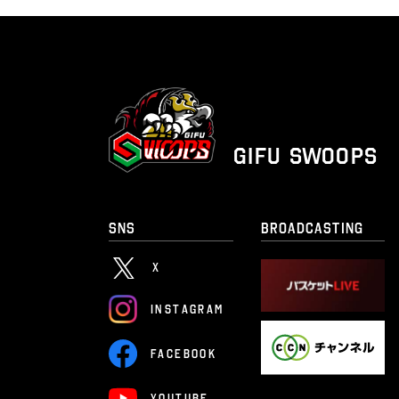
GIFU SWOOPS
SNS
BROADCASTING
X
I
N
S
T
A
G
R
A
M
F
A
C
E
B
O
O
K
Y
O
U
T
U
B
E