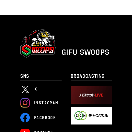
GIFU SWOOPS
SNS
BROADCASTING
X
I
N
S
T
A
G
R
A
M
F
A
C
E
B
O
O
K