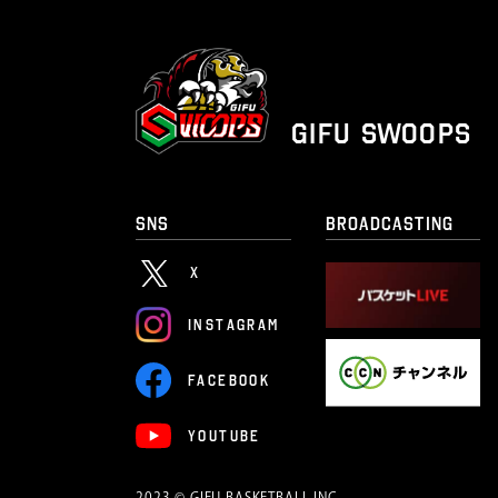
GIFU SWOOPS
SNS
BROADCASTING
X
I
N
S
T
A
G
R
A
M
F
A
C
E
B
O
O
K
Y
O
U
T
U
B
E
2023 © GIFU BASKETBALL INC.