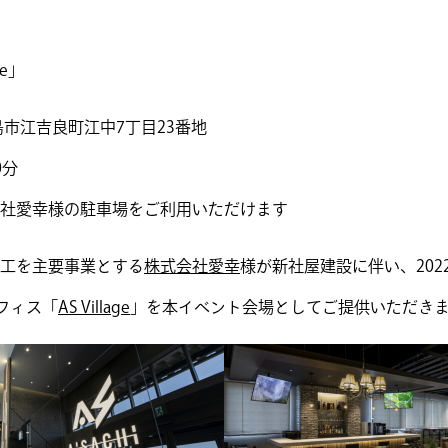
ge」
羽島市江吉良町江中7丁目23番地
0分
社愛幸様の駐車場をご利用いただけます
工を主要事業とする
株式会社愛幸
様が新社屋建設に伴い、202
フィス「
AS Village
」を本イベント会場としてご提供いただき