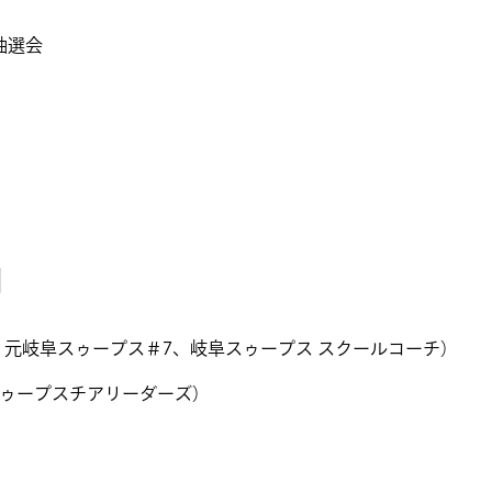
抽選会
】
 元岐阜スゥープス＃7、岐阜スゥープス スクールコーチ）
岐阜スゥープスチアリーダーズ）