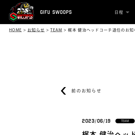
GIFU SWOOPS
日程
HOME
>
お知らせ
>
TEAM
>
梶本 健治ヘッドコーチ退任のお知
前のお知らせ
2023/06/19
TEAM
梶本 健治ヘッ