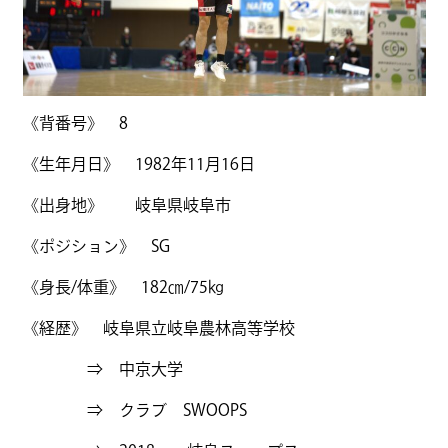
《背番号》 8
《生年月日》 1982年11月16日
《出身地》 岐阜県岐阜市
《ポジション》 SG
《身長/体重》 182㎝/75㎏
《経歴》 岐阜県立岐阜農林高等学校
⇒ 中京大学
⇒ クラブ SWOOPS