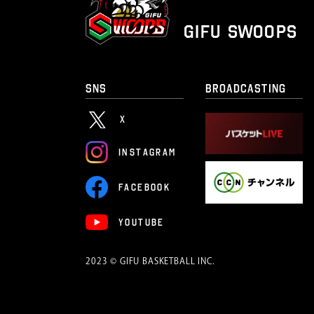
GIFU SWOOPS
SNS
BROADCASTING
X
I
N
S
T
A
G
R
A
M
F
A
C
E
B
O
O
K
Y
O
U
T
U
B
E
2023 © GIFU BASKETBALL INC.